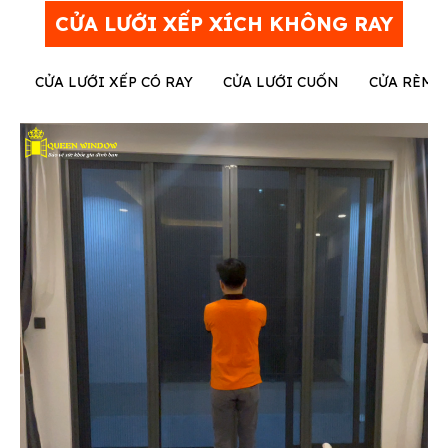
CỬA LƯỚI XẾP XÍCH KHÔNG RAY
CỬA LƯỚI XẾP CÓ RAY
CỬA LƯỚI CUỐN
CỬA RÈM 