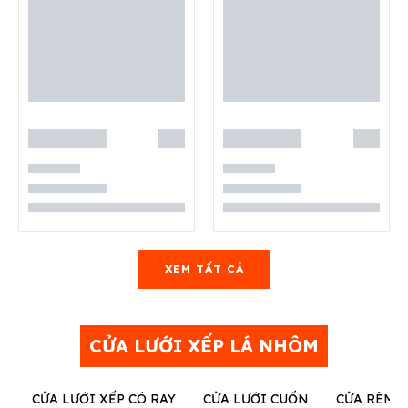
XEM TẤT CẢ
CỬA LƯỚI XẾP LÁ NHÔM
CỬA LƯỚI XẾP CÓ RAY
CỬA LƯỚI CUỐN
CỬA RÈM 