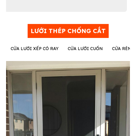
LƯỚI THÉP CHỐNG CẮT
CỬA LƯỚI XẾP CÓ RAY
CỬA LƯỚI CUỐN
CỬA RÈM 