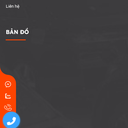
Liên hệ
BẢN ĐỒ
0707771767