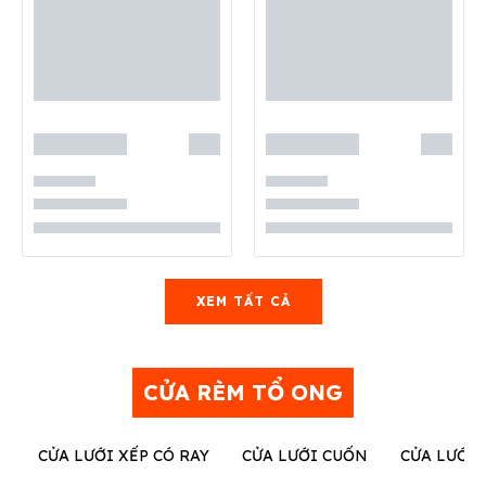
XEM TẤT CẢ
CỬA RÈM TỔ ONG
CỬA LƯỚI XẾP CÓ RAY
CỬA LƯỚI CUỐN
CỬA LƯỚI 