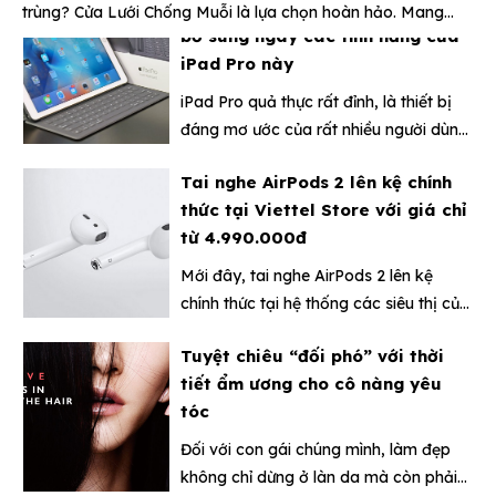
trùng? Cửa Lưới Chống Muỗi là lựa chọn hoàn hảo. Mang
Tuy nhiên, theo ý kiến của những
đến không gian sống trong lành, an toàn tuyệt đối, chúng
Tai nghe AirPods 2 lên kệ chính
“người trong cuộc” thì tính năng của
hiệu quả ngăn chặn mầm bệnh. Đây chính là giải pháp toàn
thức tại Viettel Store với giá chỉ
iPad Pro vẫn nên được bổ sung để làm
diện cho mọi ngôi nhà.
từ 4.990.000đ
việc hiệu quả như một chiếc laptop
chuyên nghiệp.
Mới đây, tai nghe AirPods 2 lên kệ
chính thức tại hệ thống các siêu thị của
Viettel Store sau hơn 1 tháng ra mắt.
Tuyệt chiêu “đối phó” với thời
Chỉ với giá từ 4.990.000đ, bạn đã có
tiết ẩm ương cho cô nàng yêu
thể sở hữu được ngay chiếc tai nghe
tóc
không dây hot nhất hiện nay.
Đối với con gái chúng mình, làm đẹp
không chỉ dừng ở làn da mà còn phải
nuôi dưỡng mái tóc nữa. Hãy để
Siêu lạ, siêu hot - Mặt nạ cho
Lixibox giúp các cô nàng “gỡ rối”
tâm trạng “nắng mưa” của nàng
chuyện chăm sóc tóc trong những
ngày thời tiết thất thường này nha!
“Sáng nắng, chiều mưa, trưa trưa râm
mát”, tâm trạng con gái thay đổi bất