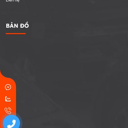
Liên hệ
BẢN ĐỒ
0707771767